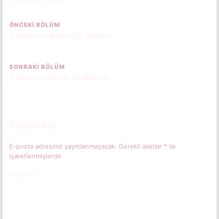
ÖNCEKI BÖLÜM
1. Sezon 15. Bölüm (15. Bölüm)
SONRAKI BÖLÜM
1. Sezon 17. Bölüm (17. Bölüm)
Yorum Yaz
E-posta adresiniz yayınlanmayacak.
Gerekli alanlar
*
ile
işaretlenmişlerdir
Yorum
*