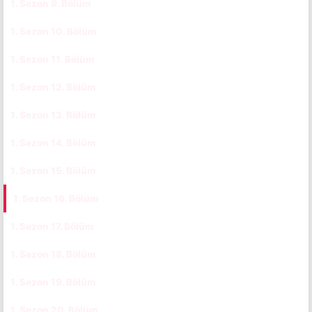
1. Sezon 9. Bölüm
CC
TR
1. Sezon 10. Bölüm
CC
TR
1. Sezon 11. Bölüm
CC
TR
1. Sezon 12. Bölüm
CC
TR
1. Sezon 13. Bölüm
CC
TR
1. Sezon 14. Bölüm
CC
TR
1. Sezon 15. Bölüm
CC
TR
1. Sezon 16. Bölüm
CC
TR
1. Sezon 17. Bölüm
CC
TR
1. Sezon 18. Bölüm
CC
TR
1. Sezon 19. Bölüm
CC
TR
1. Sezon 20. Bölüm
CC
TR