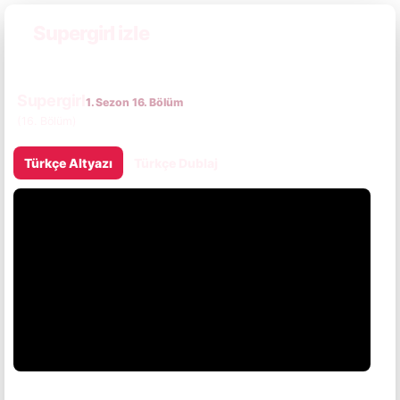
Supergirl izle
Supergirl
1. Sezon 16. Bölüm
(16. Bölüm)
Türkçe Altyazı
Türkçe Dublaj