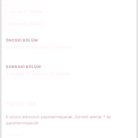
2. Sezon 21. Bölüm
CC
TR
2. Sezon 22. Bölüm
CC
TR
ÖNCEKI BÖLÜM
2. Sezon 10. Bölüm (10. Bölüm)
SONRAKI BÖLÜM
2. Sezon 12. Bölüm (12. Bölüm)
Yorum Yaz
E-posta adresiniz yayınlanmayacak.
Gerekli alanlar
*
ile
işaretlenmişlerdir
Yorum
*