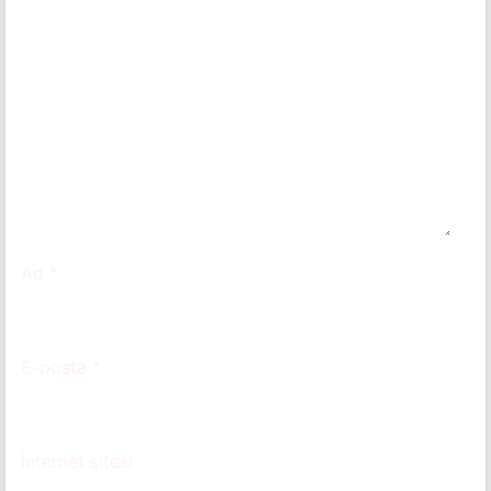
Ad
*
E-posta
*
İnternet sitesi