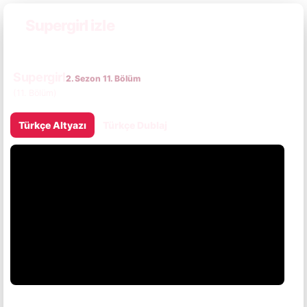
Supergirl izle
Supergirl
2. Sezon 11. Bölüm
(11. Bölüm)
Türkçe Altyazı
Türkçe Dublaj