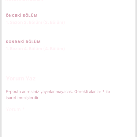
ÖNCEKI BÖLÜM
1. Sezon 2. Bölüm (2. Bölüm)
SONRAKI BÖLÜM
1. Sezon 4. Bölüm (4. Bölüm)
Yorum Yaz
E-posta adresiniz yayınlanmayacak.
Gerekli alanlar
*
ile
işaretlenmişlerdir
Yorum
*