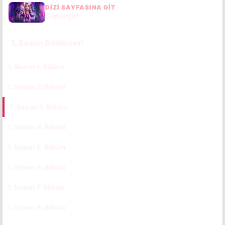
DIZI SAYFASINA GIT
Supergirl
1. Sezon Bölümleri
1. Sezon 1. Bölüm
CC
TR
1. Sezon 2. Bölüm
CC
TR
1. Sezon 3. Bölüm
CC
TR
1. Sezon 4. Bölüm
CC
TR
1. Sezon 5. Bölüm
CC
TR
1. Sezon 6. Bölüm
CC
TR
1. Sezon 7. Bölüm
CC
TR
1. Sezon 8. Bölüm
CC
TR