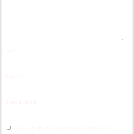
Ad
*
E-posta
*
İnternet sitesi
Daha sonraki yorumlarımda kullanılması için