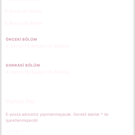
4. Sezon 21. Bölüm
CC
TR
4. Sezon 22. Bölüm
CC
TR
ÖNCEKI BÖLÜM
4. Sezon 14. Bölüm (14. Bölüm)
SONRAKI BÖLÜM
4. Sezon 16. Bölüm (16. Bölüm)
Yorum Yaz
E-posta adresiniz yayınlanmayacak.
Gerekli alanlar
*
ile
işaretlenmişlerdir
Yorum
*