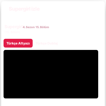
Supergirl izle
Supergirl
4. Sezon 15. Bölüm
(15. Bölüm)
Türkçe Altyazı
Türkçe Dublaj