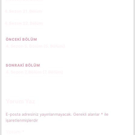
4. Sezon 21. Bölüm
CC
TR
4. Sezon 22. Bölüm
CC
TR
ÖNCEKI BÖLÜM
4. Sezon 5. Bölüm (5. Bölüm)
SONRAKI BÖLÜM
4. Sezon 7. Bölüm (7. Bölüm)
Yorum Yaz
E-posta adresiniz yayınlanmayacak.
Gerekli alanlar
*
ile
işaretlenmişlerdir
Yorum
*