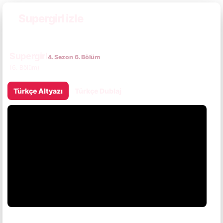
Supergirl izle
Supergirl
4. Sezon 6. Bölüm
(6. Bölüm)
Türkçe Altyazı
Türkçe Dublaj