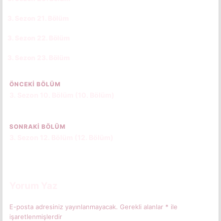
3. Sezon 21. Bölüm
CC
TR
3. Sezon 22. Bölüm
CC
TR
3. Sezon 23. Bölüm
CC
TR
ÖNCEKI BÖLÜM
3. Sezon 10. Bölüm (10. Bölüm)
SONRAKI BÖLÜM
3. Sezon 12. Bölüm (12. Bölüm)
Yorum Yaz
E-posta adresiniz yayınlanmayacak.
Gerekli alanlar
*
ile
işaretlenmişlerdir