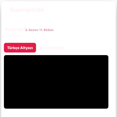
Supergirl izle
Supergirl
3. Sezon 11. Bölüm
(11. Bölüm)
Türkçe Altyazı
Türkçe Dublaj