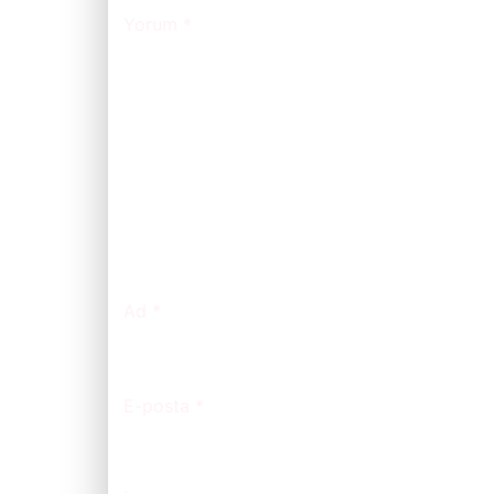
Yorum
*
Ad
*
E-posta
*