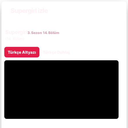
Supergirl izle
Supergirl
3. Sezon 14. Bölüm
(14. Bölüm)
Türkçe Altyazı
Türkçe Dublaj