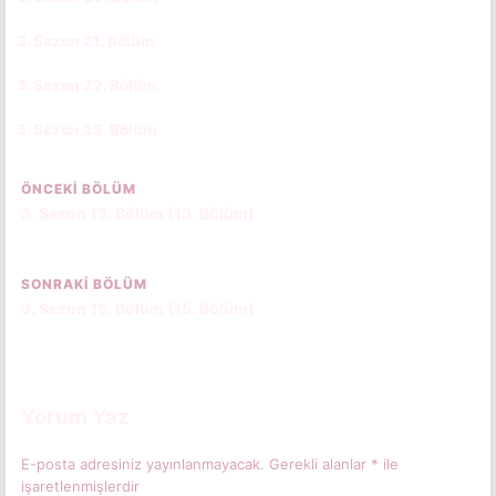
3. Sezon 21. Bölüm
CC
TR
3. Sezon 22. Bölüm
CC
TR
3. Sezon 23. Bölüm
CC
TR
ÖNCEKI BÖLÜM
3. Sezon 13. Bölüm (13. Bölüm)
SONRAKI BÖLÜM
3. Sezon 15. Bölüm (15. Bölüm)
Yorum Yaz
E-posta adresiniz yayınlanmayacak.
Gerekli alanlar
*
ile
işaretlenmişlerdir