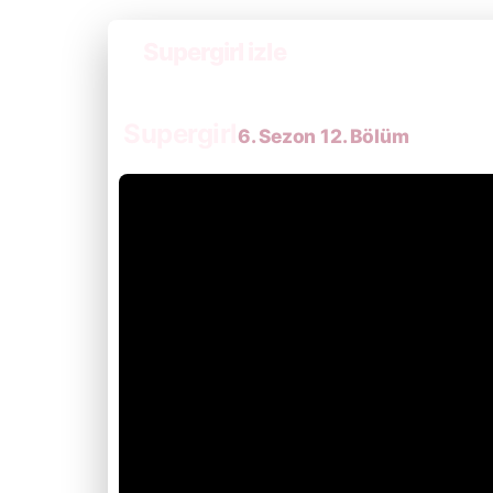
Supergirl izle
Supergirl
6. Sezon 12. Bölüm