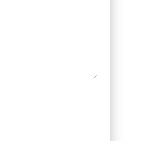
6. Sezon 16. Bölüm
CC
6. Sezon 17. Bölüm
CC
6. Sezon 18. Bölüm
CC
6. Sezon 19. Bölüm
CC
6. Sezon 20. Bölüm
CC