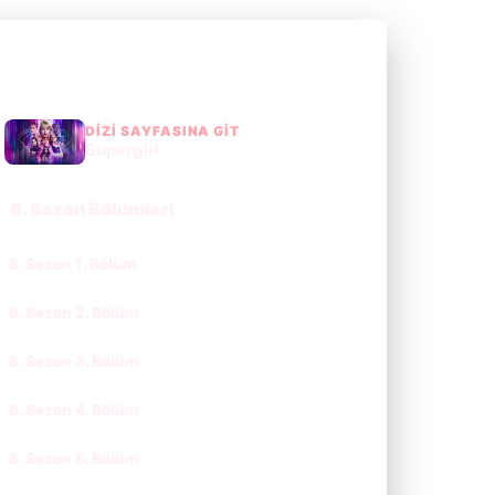
DIZI SAYFASINA GIT
Supergirl
6. Sezon Bölümleri
6. Sezon 1. Bölüm
CC
6. Sezon 2. Bölüm
CC
6. Sezon 3. Bölüm
CC
6. Sezon 4. Bölüm
CC
6. Sezon 5. Bölüm
CC