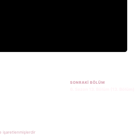
SONRAKI BÖLÜM
6. Sezon 13. Bölüm (13. Bölüm)
e işaretlenmişlerdir