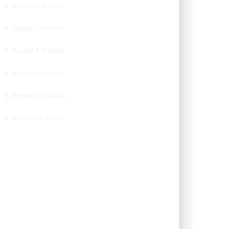
6. Sezon 6. Bölüm
CC
6. Sezon 7. Bölüm
CC
6. Sezon 8. Bölüm
CC
6. Sezon 9. Bölüm
CC
6. Sezon 10. Bölüm
CC
6. Sezon 11. Bölüm
CC
6. Sezon 12. Bölüm
CC
6. Sezon 13. Bölüm
CC
6. Sezon 14. Bölüm
CC
6. Sezon 15. Bölüm
CC