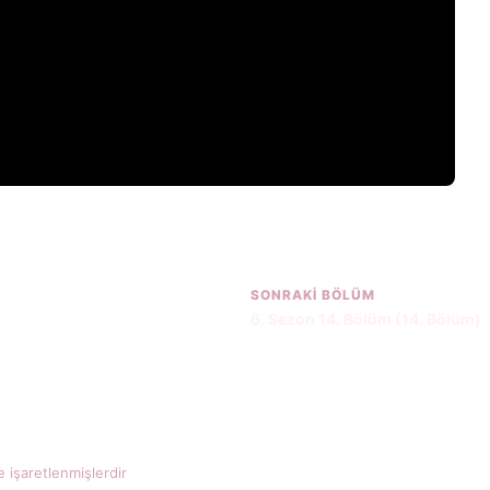
SONRAKI BÖLÜM
6. Sezon 14. Bölüm (14. Bölüm)
e işaretlenmişlerdir