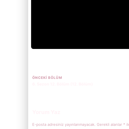
ÖNCEKI BÖLÜM
6. Sezon 12. Bölüm (12. Bölüm)
Yorum Yaz
E-posta adresiniz yayınlanmayacak.
Gerekli alanlar
*
il